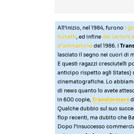
All’inizio, nel 1984, furono
i g
fumetti
, ed infine
dei cartoni 
d’animazione
del 1986. I
Tran
lasciato il segno nei cuori di m
E questi ragazzi cresciutelli 
anticipo rispetto agli States) r
cinematografiche. Lo abbiamo
di news quanto lo avete atteso:
in 600 copie,
Transformers
d
Qualche dubbio sul suo succe
flop recenti, ma dubito che B
Dopo l’insuccesso commercia