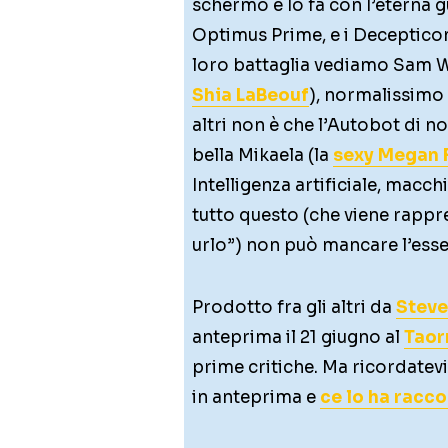
schermo e lo fa con l’eterna g
Optimus Prime, e i Decepticon
loro battaglia vediamo Sam Wi
Shia LaBeouf
), normalissimo
altri non è che l’Autobot di 
bella Mikaela (la
sexy Megan 
Intelligenza artificiale, macc
tutto questo (che viene rappres
urlo”) non può mancare l’es
Prodotto fra gli altri da
Steve
anteprima il 21 giugno al
Taor
prime critiche. Ma ricordatevi 
in anteprima e
ce lo ha racco