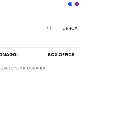
Notizie
in
CERCA
Categorie
ONAGGI
BOX OFFICE
NOTIZIE
TRAILER
VENTI CINEMATOGRAFICI
CURIOSITÀ
BOX OFFICE
RECENSIONI