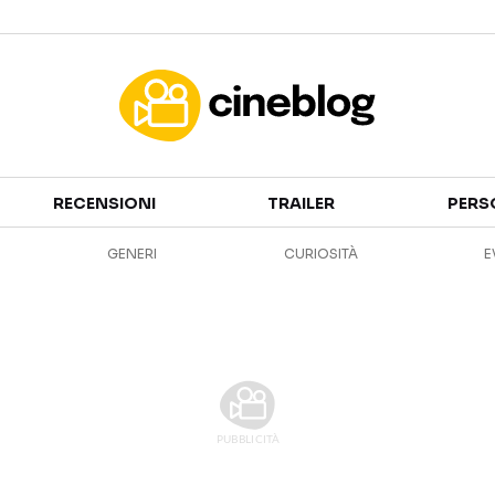
Cinema
RECENSIONI
TRAILER
PERS
FILM
EVENTI
GENERI
CURIOSITÀ
E
GENERI
CANALI STREAMING
PERSONAGGI