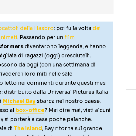
iocattoli della Hasbro
; poi fu la volta
dei
animati
. Passando per un
film
sformers
diventarono leggenda, e hanno
igliaia di ragazzi (oggi) cresciutelli.
possono da oggi (con una settimana di
ivedere i loro miti nelle sale
 letto nei commenti durante questi mesi
 distribuito dalla Universal Pictures Italia
i
Michael Bay
sbarca nel nostro paese.
sso al
box-office
? Mai dire mai, visti alcuni
ay si porterà a casa poche palanche.
le di
The Island
, Bay ritorna sul grande