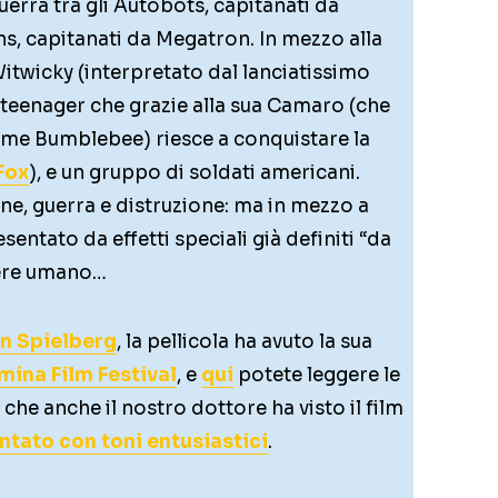
uerra tra gli Autobots, capitanati da
s, capitanati da Megatron. In mezzo alla
twicky (interpretato dal lanciatissimo
 teenager che grazie alla sua Camaro (che
nome Bumblebee) riesce a conquistare la
Fox
), e un gruppo di soldati americani.
hine, guerra e distruzione: ma in mezzo a
entato da effetti speciali già definiti “da
sere umano…
n Spielberg
, la pellicola ha avuto la sua
mina Film Festival
, e
qui
potete leggere le
che anche il nostro dottore ha visto il film
ntato con toni entusiastici
.