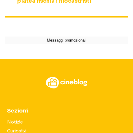
platea fischia i filocastristi
Sezioni
Notizie
Curiosità