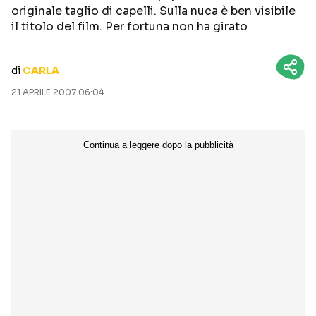
originale taglio di capelli. Sulla nuca è ben visibile
CURIOSITÀ
BOX OFFICE
il titolo del film. Per fortuna non ha girato
RECENSIONI
di
CARLA
21 APRILE 2007 06:04
Seguici sui social