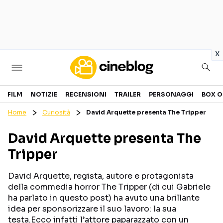
in
x
Cinema
FILM
NOTIZIE
RECENSIONI
TRAILER
PERSONAGGI
BOX O
Home
Curiosità
David Arquette presenta The Tripper
FILM
EVENTI
David Arquette presenta The
GENERI
CANALI STREAMING
Tripper
PERSONAGGI
David Arquette, regista, autore e protagonista
Categorie
della commedia horror The Tripper (di cui Gabriele
ha parlato in questo post) ha avuto una brillante
idea per sponsorizzare il suo lavoro: la sua
NOTIZIE
TRAILER
testa.Ecco infatti l’attore paparazzato con un