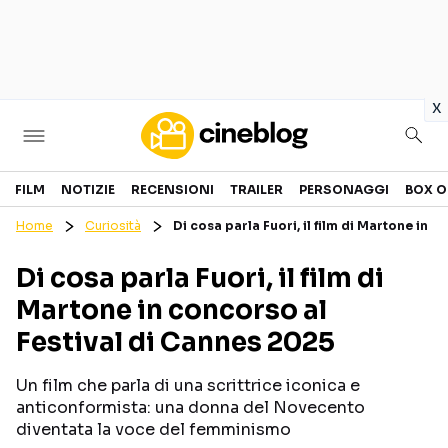
in
x
Cinema
FILM
NOTIZIE
RECENSIONI
TRAILER
PERSONAGGI
BOX O
Home
Curiosità
Di cosa parla Fuori, il film di Martone in 
FILM
EVENTI
Di cosa parla Fuori, il film di
GENERI
CANALI STREAMING
Martone in concorso al
PERSONAGGI
Festival di Cannes 2025
Categorie
Un film che parla di una scrittrice iconica e
anticonformista: una donna del Novecento
NOTIZIE
TRAILER
diventata la voce del femminismo