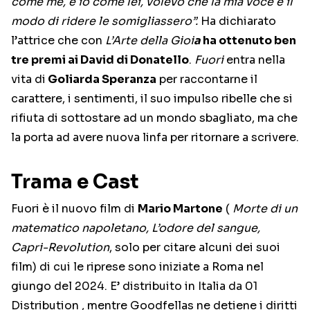
come me, e io come lei, volevo che la mia voce e il
modo di ridere le somigliassero”.
Ha dichiarato
l’attrice che con
L’Arte della Gioi
a
ha ottenuto ben
tre premi ai David di Donatello
.
Fuori
entra nella
vita di
Goliarda Speranza
per raccontarne il
carattere, i sentimenti, il suo impulso ribelle che si
rifiuta di sottostare ad un mondo sbagliato, ma che
la porta ad avere nuova linfa per ritornare a scrivere.
Trama e Cast
Fuori è il nuovo film di
Mario Martone
(
Morte di un
matematico napoletano, L’odore del sangue,
Capri-Revolution
, solo per citare alcuni dei suoi
film) di cui le riprese sono iniziate a Roma nel
giungo del 2024. E’ distribuito in Italia da 01
Distribution , mentre Goodfellas ne detiene i diritti