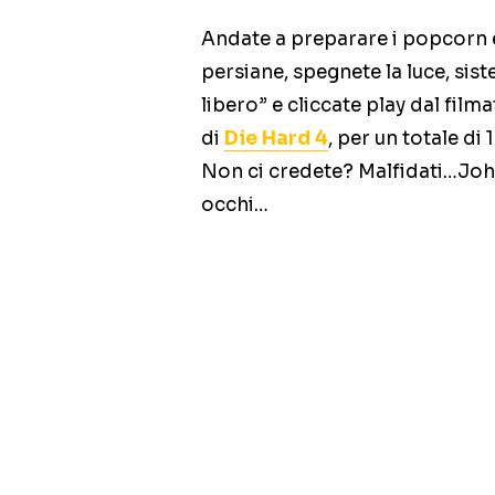
Andate a preparare i popcorn e 
persiane, spegnete la luce, sist
libero” e cliccate play dal film
di
Die Hard 4
, per un totale di 
Non ci credete? Malfidati…John
occhi…