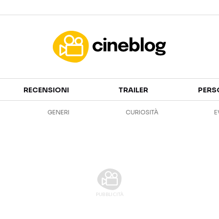
Cinema
RECENSIONI
TRAILER
PERS
FILM
EVENTI
GENERI
CURIOSITÀ
E
GENERI
CANALI STREAMING
PERSONAGGI