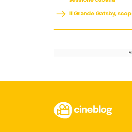
sessione cubana
Il Grande Gatsby, scopp