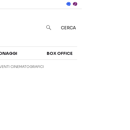
Notizie
in
CERCA
Categorie
ONAGGI
BOX OFFICE
NOTIZIE
TRAILER
VENTI CINEMATOGRAFICI
CURIOSITÀ
BOX OFFICE
RECENSIONI