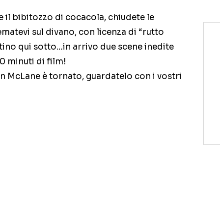
il bibitozzo di cocacola, chiudete le
ematevi sul divano, con licenza di “rutto
atino qui sotto…in arrivo due scene inedite
10 minuti di film!
 McLane è tornato, guardatelo con i vostri