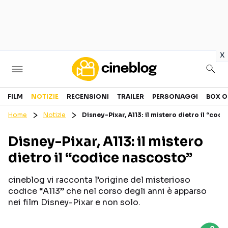
in
x
Cinema
FILM
NOTIZIE
RECENSIONI
TRAILER
PERSONAGGI
BOX O
Home
Notizie
Disney-Pixar, A113: il mistero dietro il “cod
FILM
EVENTI
Disney-Pixar, A113: il mistero
GENERI
CANALI STREAMING
dietro il “codice nascosto”
PERSONAGGI
cineblog vi racconta l’origine del misterioso
Categorie
codice “A113” che nel corso degli anni è apparso
nei film Disney-Pixar e non solo.
NOTIZIE
TRAILER