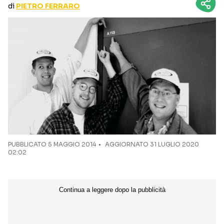
di
PIETRO FERRARO
CURIOSITÀ
BOX OFFICE
RECENSIONI
Seguici sui social
PUBBLICATO
5 MAGGIO 2014
AGGIORNATO 31 LUGLIO 2020
02:02