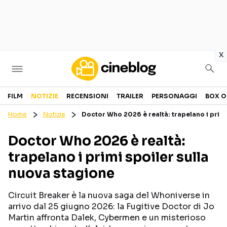
in
x
Cinema
FILM
NOTIZIE
RECENSIONI
TRAILER
PERSONAGGI
BOX O
Home
Notizie
Doctor Who 2026 è realtà: trapelano i primi
FILM
EVENTI
Doctor Who 2026 è realtà:
GENERI
CANALI STREAMING
trapelano i primi spoiler sulla
PERSONAGGI
nuova stagione
Categorie
Circuit Breaker è la nuova saga del Whoniverse in
arrivo dal 25 giugno 2026: la Fugitive Doctor di Jo
NOTIZIE
TRAILER
Martin affronta Dalek, Cybermen e un misterioso