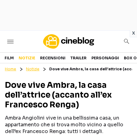
in
x
Cinema
FILM
NOTIZIE
RECENSIONI
TRAILER
PERSONAGGI
BOX O
Home
Notizie
Dove vive Ambra, la casa dell’attrice (acca
FILM
EVENTI
Dove vive Ambra, la casa
GENERI
CANALI STREAMING
dell’attrice (accanto all’ex
PERSONAGGI
Francesco Renga)
Categorie
Ambra Angiolini vive in una bellissima casa, un
appartamento che si trova molto vicino a quello
NOTIZIE
TRAILER
dell’ex Francesco Renga: tutti i dettagli.