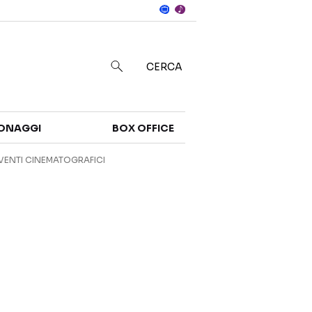
Notizie
in
CERCA
Categorie
ONAGGI
BOX OFFICE
NOTIZIE
TRAILER
VENTI CINEMATOGRAFICI
CURIOSITÀ
BOX OFFICE
RECENSIONI