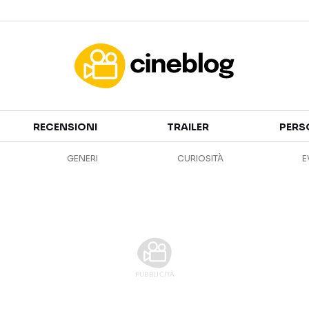
Cinema
RECENSIONI
TRAILER
PERS
FILM
EVENTI
GENERI
CURIOSITÀ
E
GENERI
CANALI STREAMING
PERSONAGGI