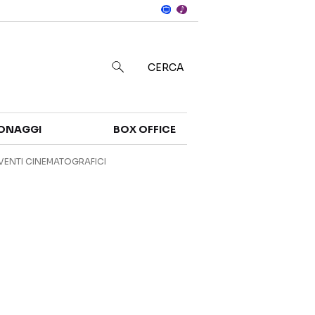
Notizie
in
CERCA
Categorie
ONAGGI
BOX OFFICE
NOTIZIE
TRAILER
VENTI CINEMATOGRAFICI
CURIOSITÀ
BOX OFFICE
RECENSIONI