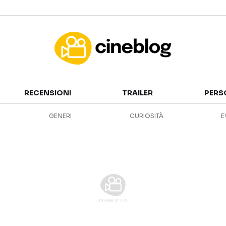
Cinema
RECENSIONI
TRAILER
PERS
FILM
EVENTI
GENERI
CURIOSITÀ
E
GENERI
CANALI STREAMING
PERSONAGGI