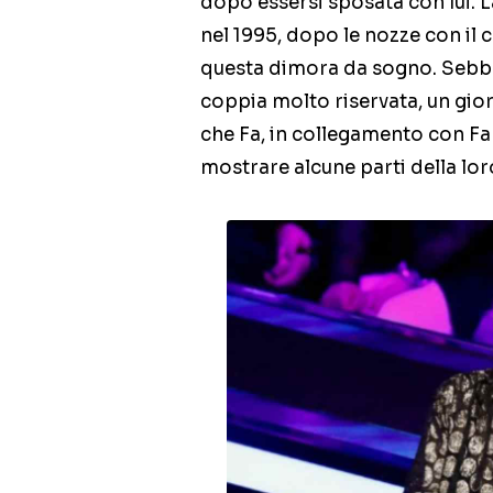
dopo essersi sposata con lui. La
nel 1995, dopo le nozze con il 
questa dimora da sogno. Sebben
coppia molto riservata, un gi
che Fa, in collegamento con Fab
mostrare alcune parti della lo