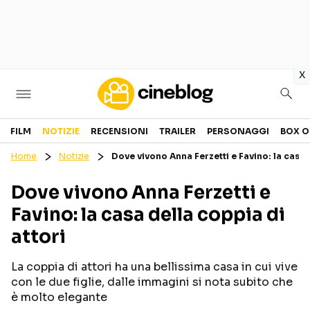
in
x
Cinema
FILM
NOTIZIE
RECENSIONI
TRAILER
PERSONAGGI
BOX O
Home
Notizie
Dove vivono Anna Ferzetti e Favino: la casa 
FILM
EVENTI
Dove vivono Anna Ferzetti e
GENERI
CANALI STREAMING
Favino: la casa della coppia di
PERSONAGGI
attori
Categorie
La coppia di attori ha una bellissima casa in cui vive
con le due figlie, dalle immagini si nota subito che
NOTIZIE
TRAILER
è molto elegante