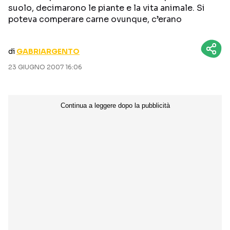
suolo, decimarono le piante e la vita animale. Si
CURIOSITÀ
BOX OFFICE
poteva comperare carne ovunque, c’erano
RECENSIONI
di
GABRIARGENTO
23 GIUGNO 2007 16:06
Seguici sui social