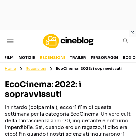
in
x
Cinema
FILM
NOTIZIE
RECENSIONI
TRAILER
PERSONAGGI
BOX O
Home
Recensioni
EcoCinema: 2022: i sopravvissuti
FILM
EVENTI
EcoCinema: 2022: i
GENERI
CANALI STREAMING
sopravvissuti
PERSONAGGI
In ritardo (colpa mia!), ecco il film di questa
Categorie
settimana per la categoria EcoCinema. Un vero cult
della fantascienza anni ’70, inquietante e notturno.
Imperdibile. Sai, quando ero un ragazzo, il cibo era
NOTIZIE
TRAILER
cibo! Fin quando i nostri scienziati inquinarono il