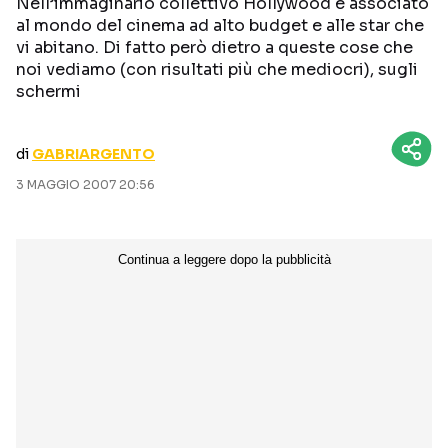
Nell’immaginario collettivo Hollywood è associato
CURIOSITÀ
BOX OFFICE
al mondo del cinema ad alto budget e alle star che
vi abitano. Di fatto però dietro a queste cose che
RECENSIONI
noi vediamo (con risultati più che mediocri), sugli
schermi
Seguici sui social
di
GABRIARGENTO
3 MAGGIO 2007 20:56