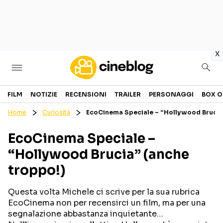
in
x
Cinema
FILM
NOTIZIE
RECENSIONI
TRAILER
PERSONAGGI
BOX O
Home
Curiosità
EcoCinema Speciale – “Hollywood Brucia
FILM
EVENTI
EcoCinema Speciale –
GENERI
CANALI STREAMING
“Hollywood Brucia” (anche
PERSONAGGI
troppo!)
Categorie
Questa volta Michele ci scrive per la sua rubrica
EcoCinema non per recensirci un film, ma per una
NOTIZIE
TRAILER
segnalazione abbastanza inquietante…