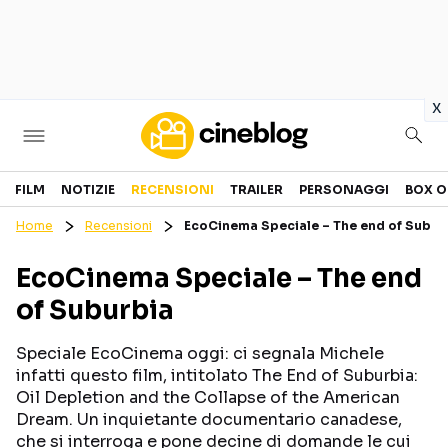
in
x
Cinema
FILM
NOTIZIE
RECENSIONI
TRAILER
PERSONAGGI
BOX O
Home
Recensioni
EcoCinema Speciale – The end of Subur
FILM
EVENTI
EcoCinema Speciale – The end
GENERI
CANALI STREAMING
of Suburbia
PERSONAGGI
Speciale EcoCinema oggi: ci segnala Michele
Categorie
infatti questo film, intitolato The End of Suburbia:
Oil Depletion and the Collapse of the American
Dream. Un inquietante documentario canadese,
NOTIZIE
TRAILER
che si interroga e pone decine di domande le cui