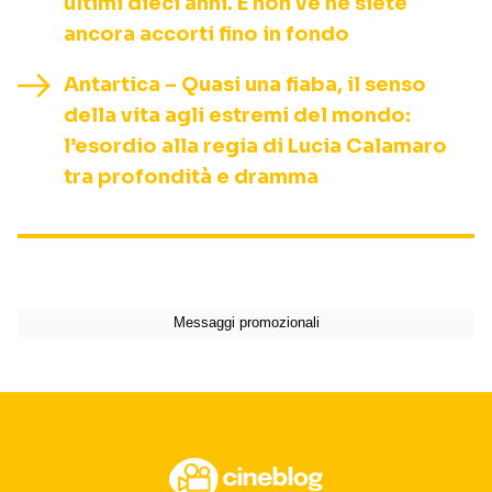
ultimi dieci anni. E non ve ne siete
ancora accorti fino in fondo
Antartica – Quasi una fiaba, il senso
della vita agli estremi del mondo:
l’esordio alla regia di Lucia Calamaro
tra profondità e dramma