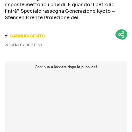
risposte mettono i brividi. E quando il petrolio
CURIOSITÀ
BOX OFFICE
finirà? Speciale rassegna Generazione Kyoto –
RECENSIONI
Stensen Firenze Proiezione del
di
GABRIARGENTO
Seguici sui social
22 APRILE 2007 11:59