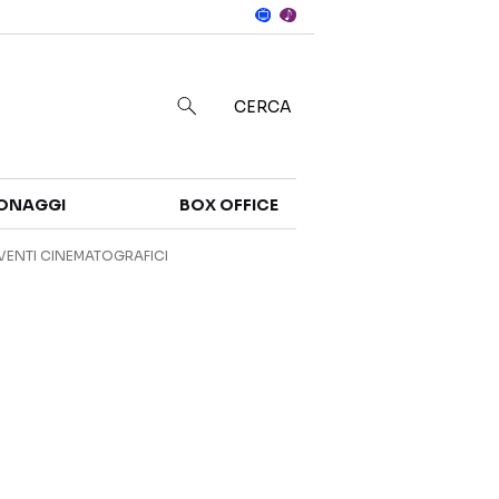
Notizie
in
CERCA
Categorie
ONAGGI
BOX OFFICE
NOTIZIE
TRAILER
VENTI CINEMATOGRAFICI
CURIOSITÀ
BOX OFFICE
RECENSIONI