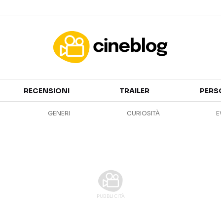
Cinema
RECENSIONI
TRAILER
PERS
FILM
EVENTI
GENERI
CURIOSITÀ
E
GENERI
CANALI STREAMING
PERSONAGGI