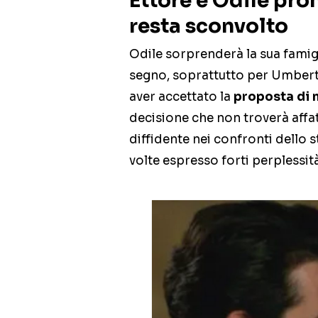
Ettore e Odile pro
resta sconvolto
Odile sorprenderà la sua famigli
segno, soprattutto per Umberto.
aver accettato la
proposta di 
decisione che non troverà affa
diffidente nei confronti dello st
volte espresso forti perplessità