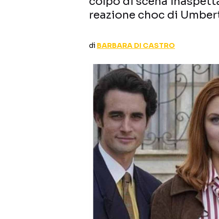
colpo di scena inaspetta
reazione choc di Umber
di
BARBARA DI CASTRO