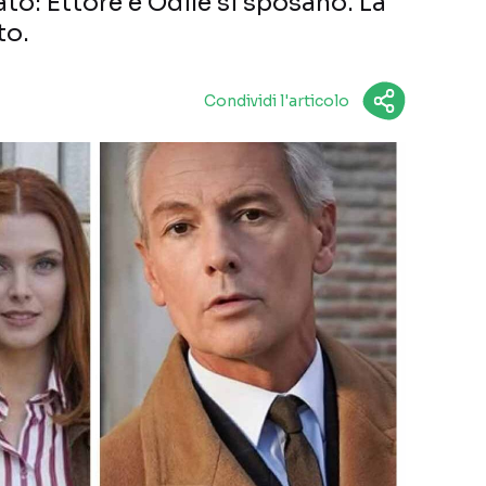
to: Ettore e Odile si sposano. La
to.
Condividi l'articolo