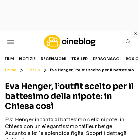
in
x
Cinema
FILM
NOTIZIE
RECENSIONI
TRAILER
PERSONAGGI
BOX O
Home
Gossip
Eva Henger, l’outfit scelto per il battesimo d
FILM
EVENTI
Eva Henger, l’outfit scelto per il
GENERI
CANALI STREAMING
battesimo della nipote: in
PERSONAGGI
Chiesa così
Categorie
Eva Henger incanta al battesimo della nipote: in
Chiesa con un elegantissimo tailleur beige.
NOTIZIE
TRAILER
Accanto a lei la splendida figlia. Scopri i dettagli