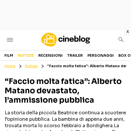
in
x
Cinema
FILM
NOTIZIE
RECENSIONI
TRAILER
PERSONAGGI
BOX O
Home
Notizie
“Faccio molta fatica”: Alberto Matano deva
FILM
EVENTI
“Faccio molta fatica”: Alberto
GENERI
CANALI STREAMING
Matano devastato,
PERSONAGGI
l’ammissione pubblica
Categorie
La storia della piccola Beatrice continua a scuotere
l’opinione pubblica. La bambina di appena due anni,
NOTIZIE
TRAILER
trovata morta lo scorso febbraio a Bordighera.La