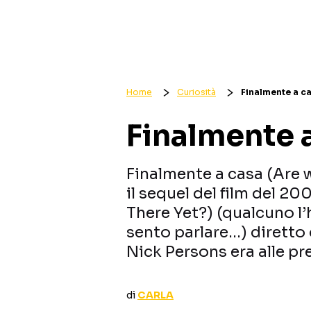
Home
Curiosità
Finalmente a cas
Finalmente a 
Finalmente a casa (Are 
il sequel del film del 20
There Yet?) (qualcuno l’h
sento parlare…) diretto 
Nick Persons era alle pres
di
CARLA