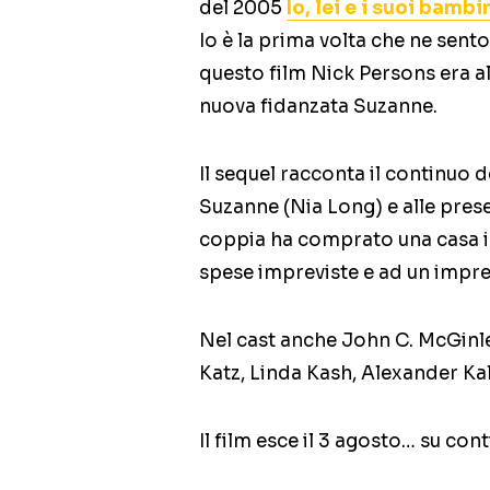
del 2005
Io, lei e i suoi bamb
Io è la prima volta che ne sento
questo film Nick Persons era alle
nuova fidanzata Suzanne.
Il sequel racconta il continuo d
Suzanne (Nia Long) e alle prese 
coppia ha comprato una casa in
spese impreviste e ad un impre
Nel cast anche John C. McGinle
Katz, Linda Kash, Alexander Ka
Il film esce il 3 agosto… su cont