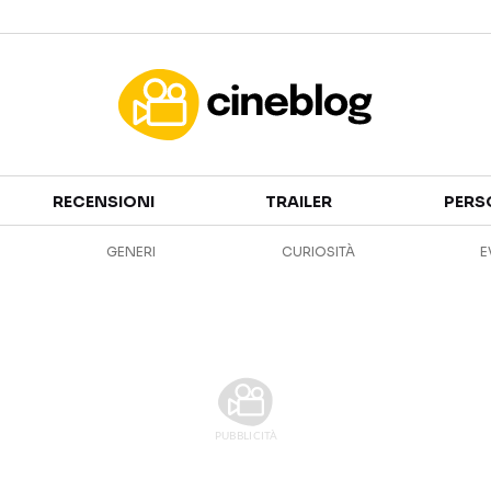
Cinema
RECENSIONI
TRAILER
PERS
FILM
EVENTI
GENERI
CURIOSITÀ
E
GENERI
CANALI STREAMING
PERSONAGGI