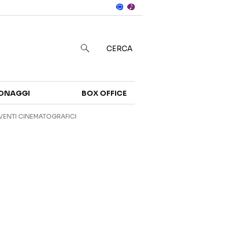
Notizie
in
CERCA
Categorie
ONAGGI
BOX OFFICE
NOTIZIE
TRAILER
VENTI CINEMATOGRAFICI
CURIOSITÀ
BOX OFFICE
RECENSIONI