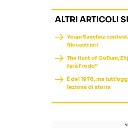
ALTRI ARTICOLI 
Yoani Sanchez contestat
filocastristi
The Hunt of Gollum, El
farà Frodo”
È del 1976, ma tutt’ogg
lezione di storia