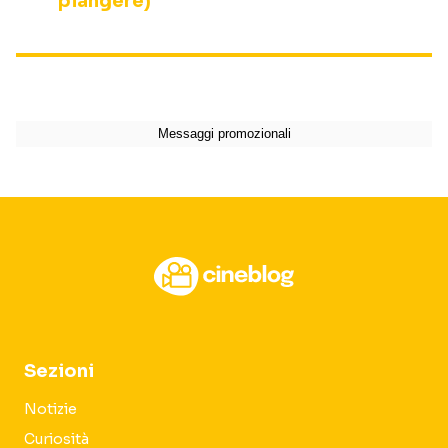
piangere)
Sezioni
Notizie
Curiosità