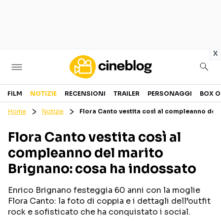
in
x
Cinema
FILM
NOTIZIE
RECENSIONI
TRAILER
PERSONAGGI
BOX O
Home
Notizie
Flora Canto vestita così al compleanno del
FILM
EVENTI
Flora Canto vestita così al
GENERI
CANALI STREAMING
compleanno del marito
PERSONAGGI
Brignano: cosa ha indossato
Categorie
Enrico Brignano festeggia 60 anni con la moglie
Flora Canto: la foto di coppia e i dettagli dell’outfit
NOTIZIE
TRAILER
rock e sofisticato che ha conquistato i social.