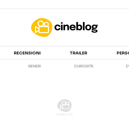
Cinema
RECENSIONI
TRAILER
PERS
FILM
EVENTI
GENERI
CURIOSITÀ
E
GENERI
CANALI STREAMING
PERSONAGGI