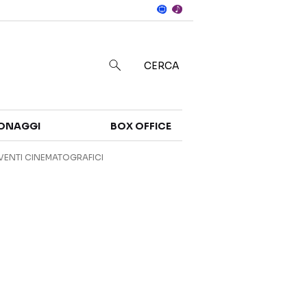
Notizie
in
CERCA
Categorie
ONAGGI
BOX OFFICE
NOTIZIE
TRAILER
VENTI CINEMATOGRAFICI
CURIOSITÀ
BOX OFFICE
RECENSIONI