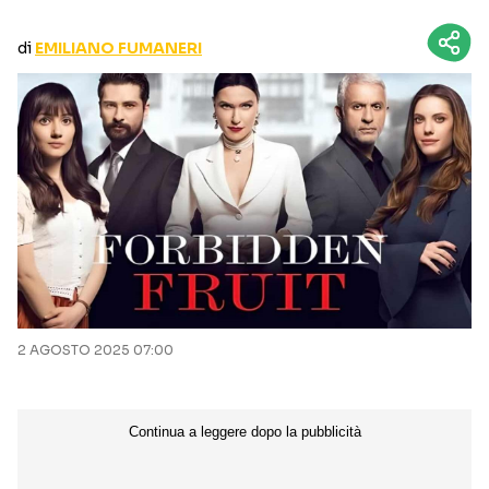
CURIOSITÀ
BOX OFFICE
di
EMILIANO FUMANERI
RECENSIONI
Seguici sui social
2 AGOSTO 2025 07:00