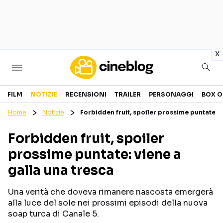
in
x
Cinema
FILM
NOTIZIE
RECENSIONI
TRAILER
PERSONAGGI
BOX O
Home
Notizie
Forbidden fruit, spoiler prossime puntate: v
FILM
EVENTI
Forbidden fruit, spoiler
GENERI
CANALI STREAMING
prossime puntate: viene a
PERSONAGGI
galla una tresca
Categorie
Una verità che doveva rimanere nascosta emergerà
alla luce del sole nei prossimi episodi della nuova
NOTIZIE
TRAILER
soap turca di Canale 5.