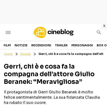
in
x
Cinema
FILM
NOTIZIE
RECENSIONI
TRAILER
PERSONAGGI
BOX O
Home
Gossip
Gerri, chi è e cosa fa la compagna dell’atto
FILM
EVENTI
Gerri, chi è e cosa fa la
GENERI
CANALI STREAMING
compagna dell’attore Giulio
PERSONAGGI
Beranek: “Meravigliosa”
Categorie
Il protagonista di Gerri Giulio Beranek è molto
felice sentimentalmente. La sua fidanzata Claudia
NOTIZIE
TRAILER
ha rubato il suo cuore.