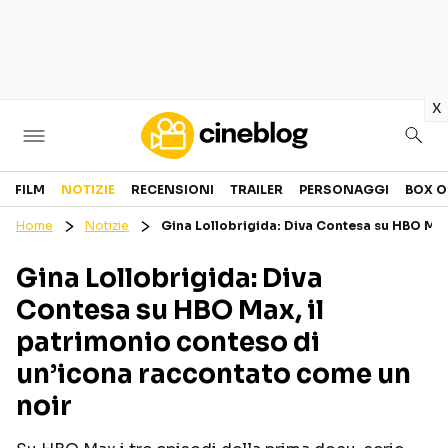
in
x
Cinema
FILM
NOTIZIE
RECENSIONI
TRAILER
PERSONAGGI
BOX O
Home
Notizie
Gina Lollobrigida: Diva Contesa su HBO Max
FILM
EVENTI
Gina Lollobrigida: Diva
GENERI
CANALI STREAMING
Contesa su HBO Max, il
PERSONAGGI
patrimonio conteso di
un’icona raccontato come un
Categorie
noir
NOTIZIE
TRAILER