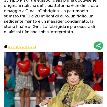
Su HBO Max i tre episodi della prima docu-serie
CURIOSITÀ
BOX OFFICE
originale italiana della piattaforma è un delizioso
omaggio a Gina Lollobrigida. Un patrimonio
RECENSIONI
stimato tra 10 e 20 milioni di euro, un figlio, un
sedicente marito e un manager condannato: la
storia finale di Gina Lollobrigida è più oscura di
qualsiasi film che abbia interpretato
Seguici sui social
di
STEFANO BENZI