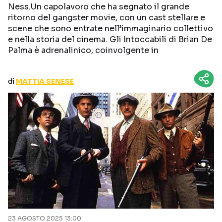
Ness.Un capolavoro che ha segnato il grande
CURIOSITÀ
BOX OFFICE
ritorno del gangster movie, con un cast stellare e
RECENSIONI
scene che sono entrate nell’immaginario collettivo
e nella storia del cinema. Gli Intoccabili di Brian De
Palma è adrenalinico, coinvolgente in
Seguici sui social
di
MATTIA SENESE
23 AGOSTO 2025 13:00