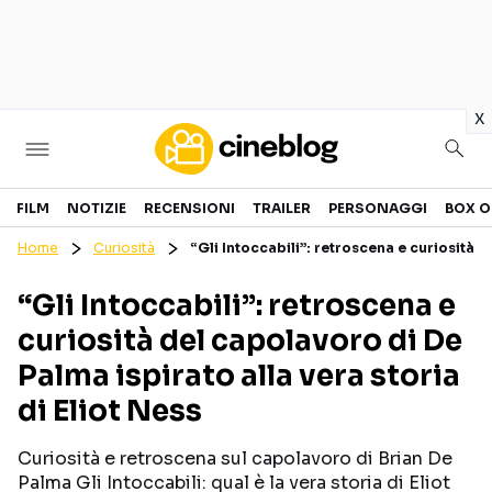
in
x
Cinema
FILM
NOTIZIE
RECENSIONI
TRAILER
PERSONAGGI
BOX O
Home
Curiosità
“Gli Intoccabili”: retroscena e curiosità d
FILM
EVENTI
“Gli Intoccabili”: retroscena e
GENERI
CANALI STREAMING
curiosità del capolavoro di De
PERSONAGGI
Palma ispirato alla vera storia
di Eliot Ness
Categorie
Curiosità e retroscena sul capolavoro di Brian De
NOTIZIE
TRAILER
Palma Gli Intoccabili: qual è la vera storia di Eliot