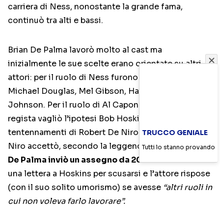
carriera di Ness, nonostante la grande fama,
continuò tra alti e bassi.
Brian De Palma lavorò molto al cast ma
inizialmente le sue scelte erano orientate su altri
attori: per il ruolo di Ness furono infatti considerati
Michael Douglas, Mel Gibson, Harrison Ford e Don
Johnson. Per il ruolo di Al Capone, invece, il
regista vagliò l’ipotesi Bob Hoskins dopo i primi
tentennamenti di Robert De Niro. Quanto poi De
TRUCCO GENIALE
Niro accettò, secondo la leggenda di Hollywood,
Tutti lo stanno provando
De Palma inviò un assegno da 200.000 dollari
e
una lettera a Hoskins per scusarsi e l’attore rispose
(con il suo solito umorismo) se avesse
“altri ruoli in
cui non voleva farlo lavorare”.