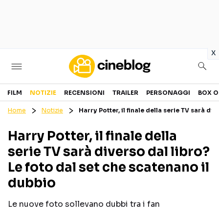
in
x
Cinema
FILM
NOTIZIE
RECENSIONI
TRAILER
PERSONAGGI
BOX O
Home
Notizie
Harry Potter, il finale della serie TV sarà di
FILM
EVENTI
Harry Potter, il finale della
GENERI
CANALI STREAMING
serie TV sarà diverso dal libro?
PERSONAGGI
Le foto dal set che scatenano il
dubbio
Categorie
Le nuove foto sollevano dubbi tra i fan
NOTIZIE
TRAILER