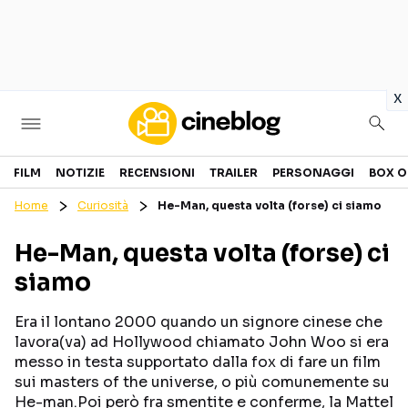
in
x
Cinema
FILM
NOTIZIE
RECENSIONI
TRAILER
PERSONAGGI
BOX O
Home
Curiosità
He-Man, questa volta (forse) ci siamo
FILM
EVENTI
He-Man, questa volta (forse) ci
GENERI
CANALI STREAMING
siamo
PERSONAGGI
Era il lontano 2000 quando un signore cinese che
Categorie
lavora(va) ad Hollywood chiamato John Woo si era
messo in testa supportato dalla fox di fare un film
sui masters of the universe, o più comunemente su
NOTIZIE
TRAILER
He-man.Poi però fra smentite e conferme, la Mattel