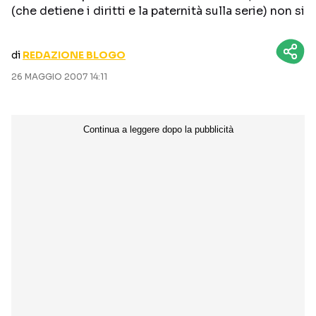
(che detiene i diritti e la paternità sulla serie) non si
CURIOSITÀ
BOX OFFICE
RECENSIONI
di
REDAZIONE BLOGO
26 MAGGIO 2007 14:11
Seguici sui social