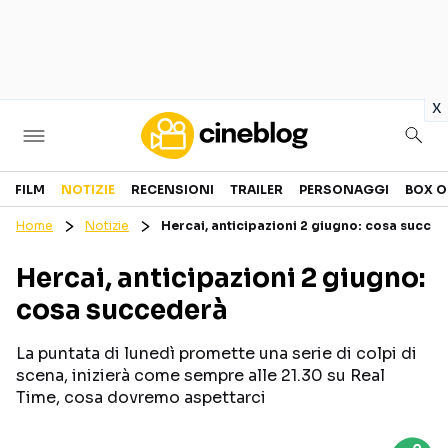
in
x
Cinema
FILM
NOTIZIE
RECENSIONI
TRAILER
PERSONAGGI
BOX O
Home
Notizie
Hercai, anticipazioni 2 giugno: cosa succe
FILM
EVENTI
Hercai, anticipazioni 2 giugno:
GENERI
CANALI STREAMING
cosa succederà
PERSONAGGI
La puntata di lunedì promette una serie di colpi di
Categorie
scena, inizierà come sempre alle 21.30 su Real
Time, cosa dovremo aspettarci
NOTIZIE
TRAILER