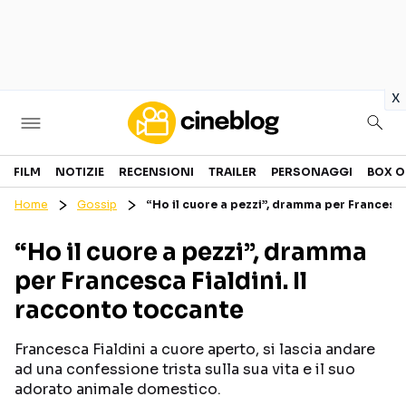
in
x
Cinema
FILM
NOTIZIE
RECENSIONI
TRAILER
PERSONAGGI
BOX O
Home
Gossip
“Ho il cuore a pezzi”, dramma per Francesca
FILM
EVENTI
“Ho il cuore a pezzi”, dramma
GENERI
CANALI STREAMING
per Francesca Fialdini. Il
PERSONAGGI
racconto toccante
Categorie
Francesca Fialdini a cuore aperto, si lascia andare
ad una confessione trista sulla sua vita e il suo
NOTIZIE
TRAILER
adorato animale domestico.