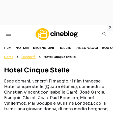
in
x
Cinema
FILM
NOTIZIE
RECENSIONI
TRAILER
PERSONAGGI
BOX O
Home
Curiosità
Hotel Cinque Stelle
FILM
EVENTI
Hotel Cinque Stelle
GENERI
CANALI STREAMING
PERSONAGGI
Esce domani, venerdì 11 maggio, il film francese
Hotel cinque stelle (Quatre étoiles), commedia di
Christian Vincent con Isabelle Carré, José Garcia,
Categorie
François Cluzet, Jean-Paul Bonnaire, Michel
Vuillermoz, Mar Sodupe e Guilaine Londez.Ecco la
NOTIZIE
TRAILER
trama: una giovane donna, di ceto medio borghese,