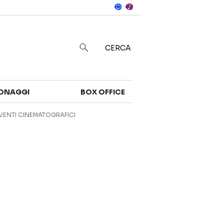
Notizie
in
CERCA
Categorie
ONAGGI
BOX OFFICE
NOTIZIE
TRAILER
VENTI CINEMATOGRAFICI
CURIOSITÀ
BOX OFFICE
RECENSIONI