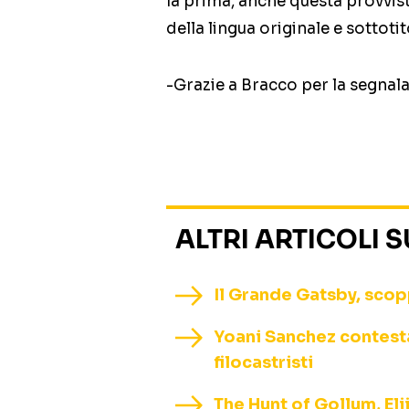
la prima, anche questa provvis
della lingua originale e sottotito
-Grazie a Bracco per la segnal
ALTRI ARTICOLI 
Il Grande Gatsby, scopp
Yoani Sanchez contestat
filocastristi
The Hunt of Gollum, El