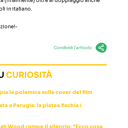
ta (finalmente) oltre al doppiaggio anche
li in italiano.
azione!-
Condividi l'articolo
SU
CURIOSITÀ
ia la polemica sulla cover del film
a a Perugia: la platea fischia i
ijah Wood rompe il silenzio: “Ecco cosa