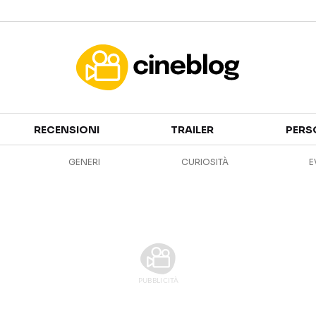
Cinema
RECENSIONI
TRAILER
PERS
FILM
EVENTI
GENERI
CURIOSITÀ
E
GENERI
CANALI STREAMING
PERSONAGGI