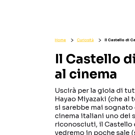
Home
Curiosità
Il Castello di 
Il Castello 
al cinema
Uscirà per la gioia di tu
Hayao Miyazaki (che al t
si sarebbe mai sognato 
cinema italiani uno dei 
riconosciuti, il Castell
vedremo in poche sale (s