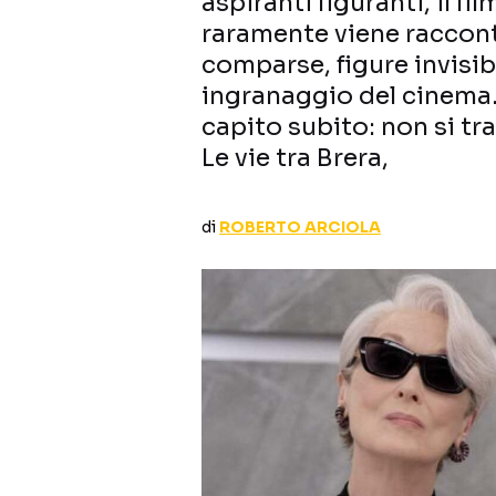
aspiranti figuranti, il 
raramente viene racconta
comparse, figure invisib
ingranaggio del cinema. 
capito subito: non si tr
Le vie tra Brera,
di
ROBERTO ARCIOLA