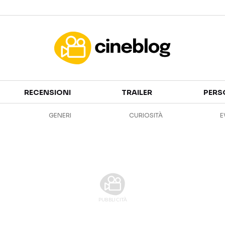
Cinema
RECENSIONI
TRAILER
PERS
FILM
EVENTI
GENERI
CURIOSITÀ
E
GENERI
CANALI STREAMING
PERSONAGGI