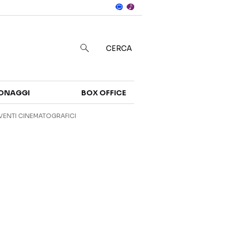
Notizie
in
CERCA
Categorie
ONAGGI
BOX OFFICE
NOTIZIE
TRAILER
VENTI CINEMATOGRAFICI
CURIOSITÀ
BOX OFFICE
RECENSIONI