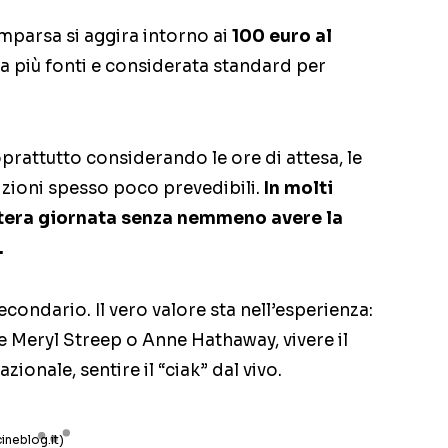
parsa si aggira intorno ai
100 euro al
da più fonti e considerata standard per
soprattutto considerando le ore di attesa, le
izioni spesso poco prevedibili.
In molti
’intera giornata senza nemmeno avere la
.
econdario. Il vero valore sta nell’esperienza:
e Meryl Streep o Anne Hathaway, vivere il
ionale, sentire il “ciak” dal vivo.
ineblog.it)