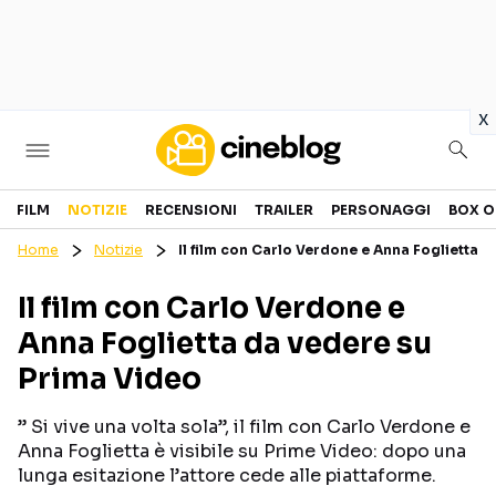
in
x
Cinema
FILM
NOTIZIE
RECENSIONI
TRAILER
PERSONAGGI
BOX O
Home
Notizie
Il film con Carlo Verdone e Anna Foglietta 
FILM
EVENTI
Il film con Carlo Verdone e
GENERI
CANALI STREAMING
Anna Foglietta da vedere su
PERSONAGGI
Prima Video
Categorie
” Si vive una volta sola”, il film con Carlo Verdone e
Anna Foglietta è visibile su Prime Video: dopo una
NOTIZIE
TRAILER
lunga esitazione l’attore cede alle piattaforme.