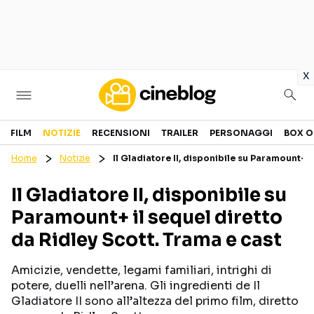
in
x
Cinema
FILM
NOTIZIE
RECENSIONI
TRAILER
PERSONAGGI
BOX O
Home
Notizie
Il Gladiatore II, disponibile su Paramount+ i
FILM
EVENTI
Il Gladiatore II, disponibile su
GENERI
CANALI STREAMING
Paramount+ il sequel diretto
PERSONAGGI
da Ridley Scott. Trama e cast
Categorie
Amicizie, vendette, legami familiari, intrighi di
potere, duelli nell’arena. Gli ingredienti de Il
NOTIZIE
TRAILER
Gladiatore II sono all’altezza del primo film, diretto