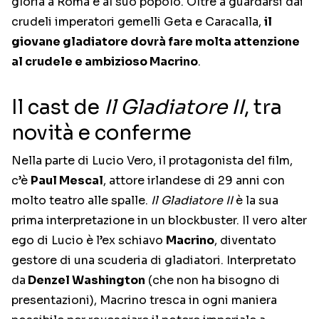
gloria a Roma e al suo popolo. Oltre a guardarsi dai
crudeli imperatori gemelli Geta e Caracalla,
il
giovane gladiatore dovrà fare molta attenzione
al crudele e ambizioso Macrino
.
Il cast de
Il Gladiatore II
, tra
novità e conferme
Nella parte di Lucio Vero, il protagonista del film,
c’è
Paul Mescal
, attore irlandese di 29 anni con
molto teatro alle spalle.
Il Gladiatore II
è la sua
prima interpretazione in un blockbuster. Il vero alter
ego di Lucio è l’ex schiavo
Macrino
, diventato
gestore di una scuderia di gladiatori. Interpretato
da
Denzel Washington
(che non ha bisogno di
presentazioni), Macrino tresca in ogni maniera