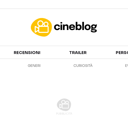
Cinema
RECENSIONI
TRAILER
PERS
FILM
EVENTI
GENERI
CURIOSITÀ
E
GENERI
CANALI STREAMING
PERSONAGGI