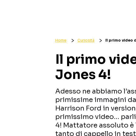
Home
Curiosità
Il primo video 
Il primo vid
Jones 4!
Adesso ne abbiamo l’as
primissime immagini dal 
Harrison Ford in versione
primissimo video… parl
4! Mattatore assoluto è 
tanto di cappello in test