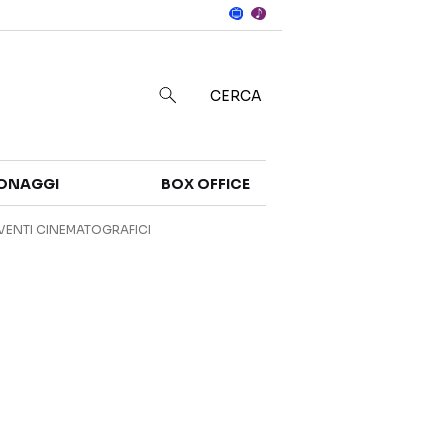
Notizie
in
CERCA
Categorie
ONAGGI
BOX OFFICE
NOTIZIE
TRAILER
VENTI CINEMATOGRAFICI
CURIOSITÀ
BOX OFFICE
RECENSIONI