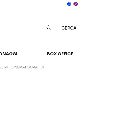
Notizie
in
CERCA
Categorie
ONAGGI
BOX OFFICE
NOTIZIE
TRAILER
VENTI CINEMATOGRAFICI
CURIOSITÀ
BOX OFFICE
RECENSIONI