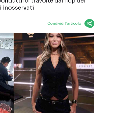
onduttrici travolte dal flop dei
 inosservati
Condividi l'articolo