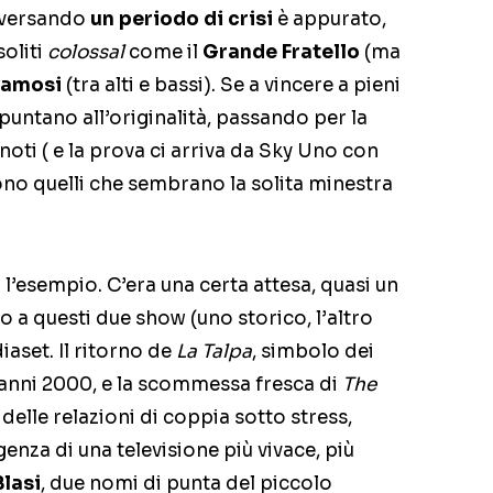
raversando
un periodo di crisi
è appurato,
soliti
colossal
come il
Grande Fratello
(ma
 famosi
(tra alti e bassi). Se a vincere a pieni
e puntano all’originalità, passando per la
noti ( e la prova ci arriva da Sky Uno con
o quelli che sembrano la solita minestra
l’esempio. C’era una certa attesa, quasi un
 a questi due show (uno storico, l’altro
iaset. Il ritorno de
La Talpa
, simbolo dei
mi anni 2000, e la scommessa fresca di
The
 delle relazioni di coppia sotto stress,
nza di una televisione più vivace, più
Blasi
, due nomi di punta del piccolo