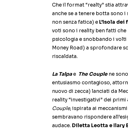
Che il format “realty” stia att
anche se a tenere botta sono i 
non senza fatica) e
L’Isola dei
voti sono i reality ben fatti ch
psicologia e snobbando i volti 
Money Road) a sprofondare son
riscaldata.
La Talpa
e
The Couple
ne sono 
entusiasmo contagioso, attorno
nuovo di zecca) lanciati da Med
reality “investigativi” dei pri
Couple
, ispirata ai meccanismi
sembravano rispondere all’esige
audace.
Diletta Leotta e Ilary 