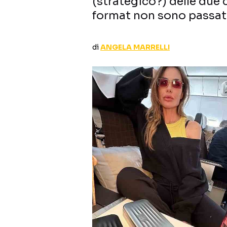
(strategico?) delle due c
format non sono passati
di
ANGELA MARRELLI