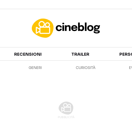
Cinema
RECENSIONI
TRAILER
PERS
FILM
EVENTI
GENERI
CURIOSITÀ
E
GENERI
CANALI STREAMING
PERSONAGGI