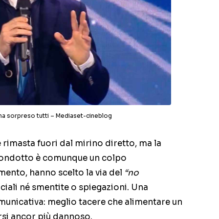
i ha sorpreso tutti – Mediaset-cineblog
è rimasta fuori dal mirino diretto, ma la
 condotto è comunque un colpo
ento, hanno scelto la via del
“no
ficiali né smentite o spiegazioni. Una
omunicativa: meglio tacere che alimentare un
rsi ancor più dannoso.