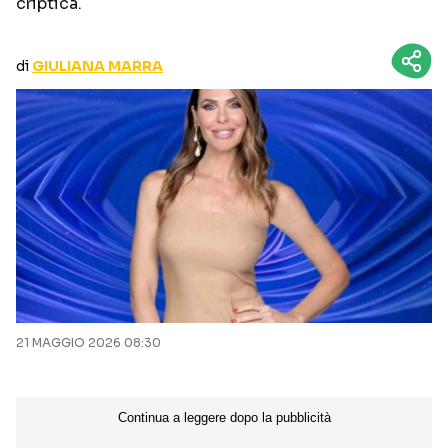
criptica.
CURIOSITÀ
BOX OFFICE
RECENSIONI
di
GIULIANA MARRA
Seguici sui social
21 MAGGIO 2026 08:30