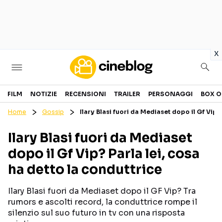
in
x
Cinema
FILM
NOTIZIE
RECENSIONI
TRAILER
PERSONAGGI
BOX O
Home
Gossip
Ilary Blasi fuori da Mediaset dopo il Gf Vip?
FILM
EVENTI
Ilary Blasi fuori da Mediaset
GENERI
CANALI STREAMING
dopo il Gf Vip? Parla lei, cosa
PERSONAGGI
ha detto la conduttrice
Categorie
Ilary Blasi fuori da Mediaset dopo il GF Vip? Tra
rumors e ascolti record, la conduttrice rompe il
NOTIZIE
TRAILER
silenzio sul suo futuro in tv con una risposta