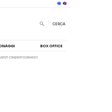
Notizie
in
CERCA
Categorie
ONAGGI
BOX OFFICE
NOTIZIE
TRAILER
VENTI CINEMATOGRAFICI
CURIOSITÀ
BOX OFFICE
RECENSIONI