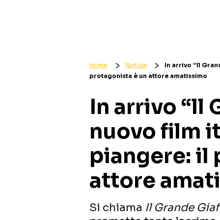
Home
Notizie
In arrivo “ll Gran
protagonista è un attore amatissimo
In arrivo “ll
nuovo film it
piangere: il
attore amat
Si chiama
Il Grande Giaf