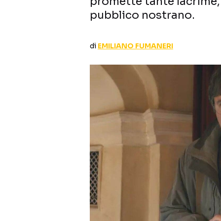
promette tante lacrime,
pubblico nostrano.
di
EMILIANO FUMANERI