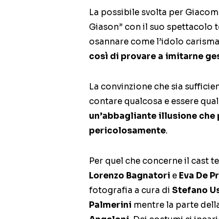
La possibile svolta per Giacomo
Giason” con il suo spettacolo 
osannare come l’idolo carism
così di provare a imitarne ges
La convinzione che sia suffici
contare qualcosa e essere qualcu
un’abbagliante illusione che
pericolosamente
.
Per quel che concerne il cast t
Lorenzo Bagnatori
e
Eva De P
fotografia a cura di
Stefano U
Palmerini
mentre la parte del