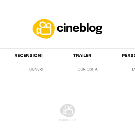
Cinema
RECENSIONI
TRAILER
PERS
FILM
EVENTI
GENERI
CURIOSITÀ
E
GENERI
CANALI STREAMING
PERSONAGGI