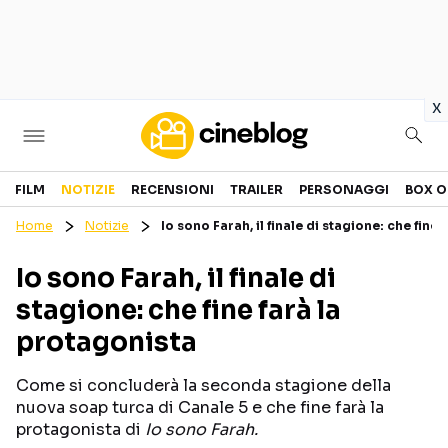
in
x
Cinema
FILM
NOTIZIE
RECENSIONI
TRAILER
PERSONAGGI
BOX O
Home
Notizie
Io sono Farah, il finale di stagione: che fine
FILM
EVENTI
Io sono Farah, il finale di
GENERI
CANALI STREAMING
stagione: che fine farà la
PERSONAGGI
protagonista
Categorie
Come si concluderà la seconda stagione della
nuova soap turca di Canale 5 e che fine farà la
NOTIZIE
TRAILER
protagonista di
Io sono Farah.