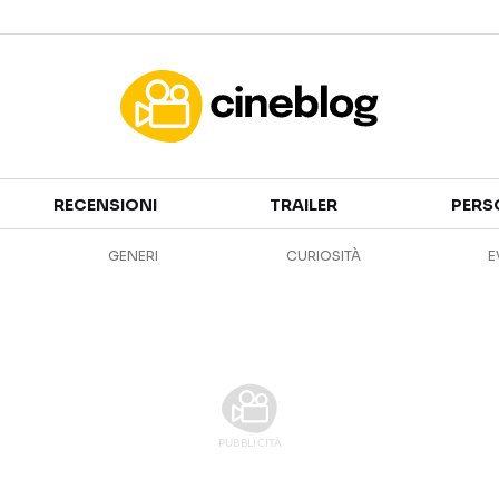
Cinema
RECENSIONI
TRAILER
PERS
FILM
EVENTI
GENERI
CURIOSITÀ
E
GENERI
CANALI STREAMING
PERSONAGGI