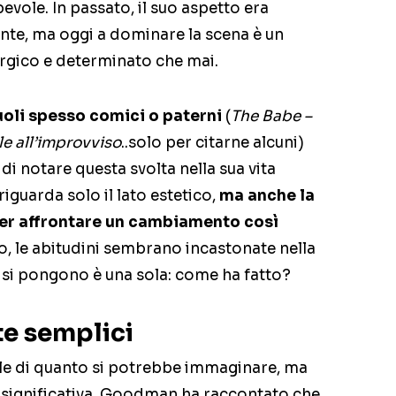
evole. In passato, il suo aspetto era
nte, ma oggi a dominare la scena è un
gico e determinato che mai.
uoli spesso comici o paterni
(
The Babe –
le all’improvviso
..solo per citarne alcuni)
i notare questa svolta nella sua vita
guarda solo il lato estetico,
ma anche la
per affrontare un cambiamento così
so, le abitudini sembrano incastonate nella
i si pongono è una sola: come ha fatto?
te semplici
le di quanto si potrebbe immaginare, ma
 significativa. Goodman ha raccontato che