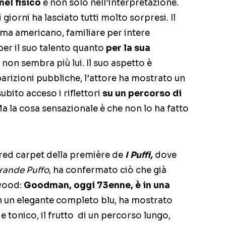
el fisico
e non solo nell’interpretazione.
i giorni ha lasciato tutti molto sorpresi. Il
ma americano, familiare per intere
er il suo talento quanto
per la sua
,
non sembra più lui. Il suo aspetto è
arizioni pubbliche, l’attore ha mostrato un
bito acceso i riflettori
su un percorso di
a la cosa sensazionale è che non lo ha fatto
 red carpet della première de
I Puffi,
dove
rande Puffo
, ha confermato ciò che già
ywood:
Goodman, oggi 73enne, è in una
n un elegante completo blu, ha mostrato
e tonico, il frutto di un percorso lungo,