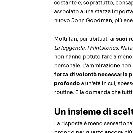
costante e, soprattutto, consap
associato a una stazza importa
nuovo John Goodman, più ener
Molti fan, pur abituati ai
suoi r
La leggenda, I Flintstones, Nata
non hanno potuto fare a meno d
personale. L’ammirazione non ri
forza di volontà necessaria 
profondo
a un’età in cui, spes
routine. E la domanda che tutt
Un insieme di scel
La risposta è meno sensaziona
proprio per questo ancora più