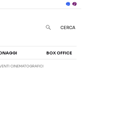
Notizie
in
CERCA
Categorie
ONAGGI
BOX OFFICE
NOTIZIE
TRAILER
VENTI CINEMATOGRAFICI
CURIOSITÀ
BOX OFFICE
RECENSIONI