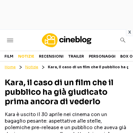
in
x
Cinema
FILM
NOTIZIE
RECENSIONI
TRAILER
PERSONAGGI
BOX O
Home
Notizie
Kara, il caso di un film che il pubblico ha g
FILM
EVENTI
Kara, il caso di un film che il
GENERI
CANALI STREAMING
pubblico ha già giudicato
PERSONAGGI
prima ancora di vederlo
Categorie
Kara è uscito il 30 aprile nei cinema con un
bagaglio pesante: aspettative alle stelle,
NOTIZIE
TRAILER
polemiche pre-release e un pubblico che aveva già