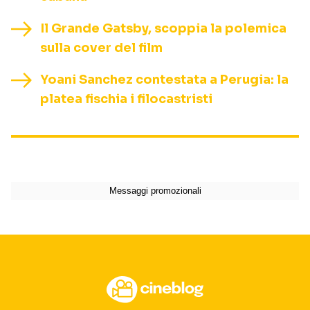
Il Grande Gatsby, scoppia la polemica
sulla cover del film
Yoani Sanchez contestata a Perugia: la
platea fischia i filocastristi