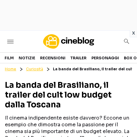
in
x
Cinema
FILM
NOTIZIE
RECENSIONI
TRAILER
PERSONAGGI
BOX O
Home
Curiosità
La banda del Brasiliano, il trailer del cul
FILM
EVENTI
La banda del Brasiliano, il
GENERI
CANALI STREAMING
trailer del cult low budget
PERSONAGGI
dalla Toscana
Categorie
Il cinema indipendente esiste davvero? Eccone un
esempio che dimostra come la passione per il
NOTIZIE
TRAILER
cinema sia più importante di un budget elevato. La