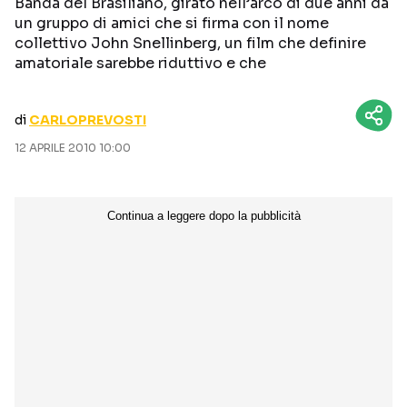
Banda del Brasiliano, girato nell’arco di due anni da
CURIOSITÀ
BOX OFFICE
un gruppo di amici che si firma con il nome
collettivo John Snellinberg, un film che definire
RECENSIONI
amatoriale sarebbe riduttivo e che
di
CARLOPREVOSTI
Seguici sui social
12 APRILE 2010 10:00