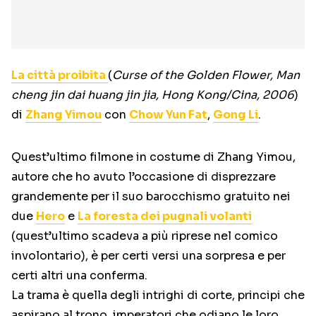
La città proibita
(
Curse of the Golden Flower, Man
cheng jin dai huang jin jia, Hong Kong/Cina, 2006
)
di
Zhang Yimou
con
Chow Yun Fat
,
Gong Li
.
Quest’ultimo filmone in costume di Zhang Yimou,
autore che ho avuto l’occasione di disprezzare
grandemente per il suo barocchismo gratuito nei
due
Hero
e
La foresta dei pugnali volanti
(quest’ultimo scadeva a più riprese nel comico
involontario), è per certi versi una sorpresa e per
certi altri una conferma.
La trama è quella degli intrighi di corte, principi che
aspirano al trono, imperatori che odiano le loro