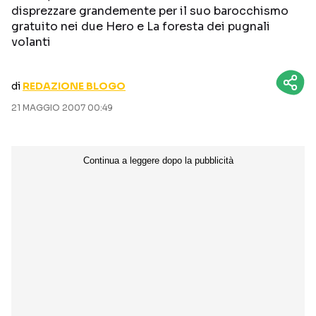
disprezzare grandemente per il suo barocchismo
CURIOSITÀ
BOX OFFICE
gratuito nei due Hero e La foresta dei pugnali
RECENSIONI
volanti
di
REDAZIONE BLOGO
Seguici sui social
21 MAGGIO 2007 00:49