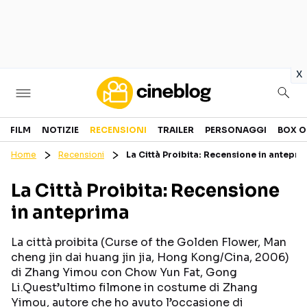
in
x
Cinema
FILM
NOTIZIE
RECENSIONI
TRAILER
PERSONAGGI
BOX O
Home
Recensioni
La Città Proibita: Recensione in antepri
FILM
EVENTI
La Città Proibita: Recensione
GENERI
CANALI STREAMING
in anteprima
PERSONAGGI
La città proibita (Curse of the Golden Flower, Man
Categorie
cheng jin dai huang jin jia, Hong Kong/Cina, 2006)
di Zhang Yimou con Chow Yun Fat, Gong
Li.Quest’ultimo filmone in costume di Zhang
NOTIZIE
TRAILER
Yimou, autore che ho avuto l’occasione di