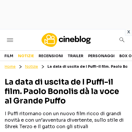
in
x
Cinema
FILM
NOTIZIE
RECENSIONI
TRAILER
PERSONAGGI
BOX O
Home
Notizie
La data di uscita de I Puffi-il film. Paolo Bo
FILM
EVENTI
La data di uscita de I Puffi-il
GENERI
CANALI STREAMING
film. Paolo Bonolis dà la voce
PERSONAGGI
al Grande Puffo
Categorie
I Puffi ritornano con un nuovo film ricco di grandi
novità e con un’avventura divertente, sullo stile di
NOTIZIE
TRAILER
Shrek Terzo e Il gatto con gli stivali