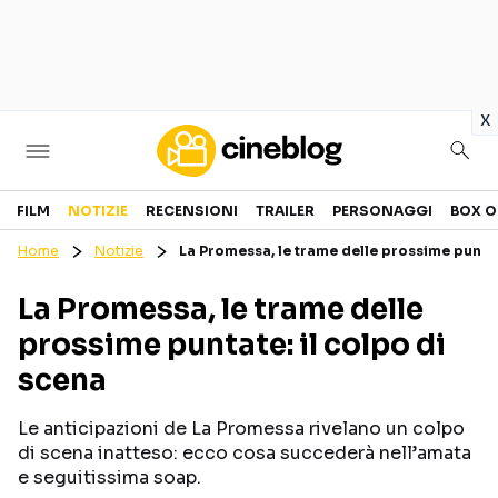
in
x
Cinema
FILM
NOTIZIE
RECENSIONI
TRAILER
PERSONAGGI
BOX O
Home
Notizie
La Promessa, le trame delle prossime puntat
FILM
EVENTI
La Promessa, le trame delle
GENERI
CANALI STREAMING
prossime puntate: il colpo di
PERSONAGGI
scena
Categorie
Le anticipazioni de La Promessa rivelano un colpo
di scena inatteso: ecco cosa succederà nell’amata
NOTIZIE
TRAILER
e seguitissima soap.