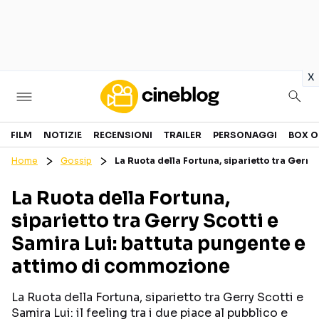
in
x
Cinema
FILM
NOTIZIE
RECENSIONI
TRAILER
PERSONAGGI
BOX O
Home
Gossip
La Ruota della Fortuna, siparietto tra Gerr
FILM
EVENTI
La Ruota della Fortuna,
GENERI
CANALI STREAMING
siparietto tra Gerry Scotti e
PERSONAGGI
Samira Lui: battuta pungente e
attimo di commozione
Categorie
La Ruota della Fortuna, siparietto tra Gerry Scotti e
NOTIZIE
TRAILER
Samira Lui: il feeling tra i due piace al pubblico e