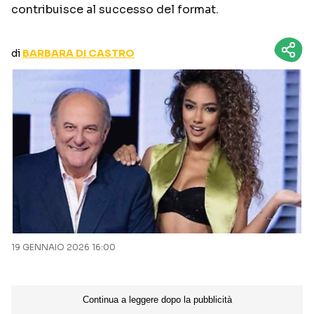
contribuisce al successo del format.
CURIOSITÀ
BOX OFFICE
RECENSIONI
di
BARBARA DI CASTRO
Seguici sui social
19 GENNAIO 2026 16:00