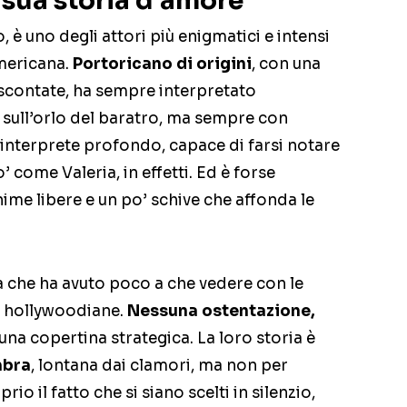
a sua storia d’amore
o, è uno degli attori più enigmatici e intensi
mericana.
Portoricano di origini
, con una
 scontate, ha sempre interpretato
sull’orlo del baratro, ma sempre con
n interprete profondo, capace di farsi notare
o’ come Valeria, in effetti. Ed è forse
nime libere e un po’ schive che affonda le
osa che ha avuto poco a che vedere con le
e hollywoodiane.
Nessuna ostentazione,
suna copertina strategica. La loro storia è
mbra
, lontana dai clamori, ma non per
io il fatto che si siano scelti in silenzio,