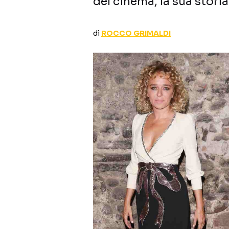
del cinema, la sua stori
di
ROCCO GRIMALDI