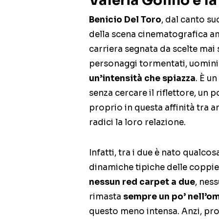
Valeria Golino e l
Benicio Del Toro
, dal canto su
della scena cinematografica a
carriera segnata da scelte mai
personaggi tormentati, uomini 
un’intensità che spiazza
. È u
senza cercare il riflettore, un p
proprio in questa affinità tra a
radici la loro relazione.
Infatti, tra i due è nato qualc
dinamiche tipiche delle coppi
nessun red carpet a due
, nes
rimasta
sempre un po’ nell’o
questo meno intensa. Anzi, propr