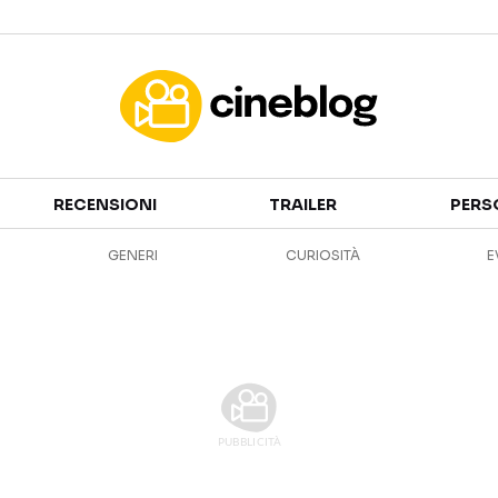
Cinema
RECENSIONI
TRAILER
PERS
FILM
EVENTI
GENERI
CURIOSITÀ
E
GENERI
CANALI STREAMING
PERSONAGGI