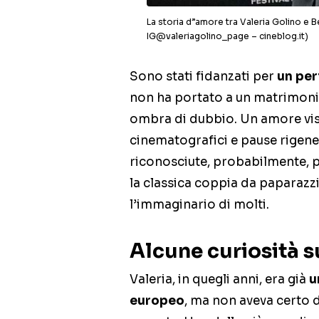
La storia d”amore tra Valeria Golino e B
IG@valeriagolino_page – cineblog.it)
Sono stati fidanzati per
un per
non ha portato a un matrimonio 
ombra di dubbio. Un amore vi
cinematografici e pause rigene
riconosciute, probabilmente, p
la classica coppia da paparazz
l’immaginario di molti.
Alcune curiosità su
Valeria, in quegli anni, era già
u
europeo
, ma non aveva certo 