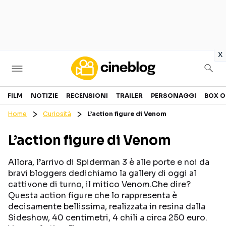
in
x
Cinema
FILM
NOTIZIE
RECENSIONI
TRAILER
PERSONAGGI
BOX O
Home
Curiosità
L’action figure di Venom
FILM
EVENTI
L’action figure di Venom
GENERI
CANALI STREAMING
PERSONAGGI
Allora, l’arrivo di Spiderman 3 è alle porte e noi da
bravi bloggers dedichiamo la gallery di oggi al
cattivone di turno, il mitico Venom.Che dire?
Categorie
Questa action figure che lo rappresenta è
decisamente bellissima, realizzata in resina dalla
NOTIZIE
TRAILER
Sideshow, 40 centimetri, 4 chili a circa 250 euro.