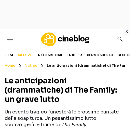
in
x
Cinema
FILM
NOTIZIE
RECENSIONI
TRAILER
PERSONAGGI
BOX O
Home
Notizie
Le anticipazioni (drammatiche) di The Famil
FILM
EVENTI
Le anticipazioni
GENERI
CANALI STREAMING
(drammatiche) di The Family:
PERSONAGGI
un grave lutto
Categorie
Un evento tragico funesterà le prossime puntate
della soap turca. Un pesantissimo lutto
NOTIZIE
TRAILER
sconvolgerà le trame di
The Family.