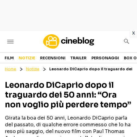
in
x
Cinema
FILM
NOTIZIE
RECENSIONI
TRAILER
PERSONAGGI
BOX O
Home
Notizie
Leonardo DiCaprio dopo il traguardo dei 5
FILM
EVENTI
Leonardo DiCaprio dopo il
GENERI
CANALI STREAMING
traguardo dei 50 anni: “Ora
PERSONAGGI
non voglio più perdere tempo”
Categorie
Girata la boa dei 50 anni, Leonardo DiCaprio parla
del passato, di qualche errore commesso che lo ha
NOTIZIE
TRAILER
reso più saggio, del nuovo film con Paul Thomas