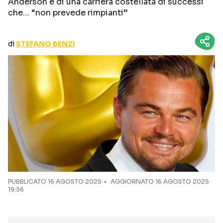
Anderson e di una carriera costellata di successi
CURIOSITÀ
BOX OFFICE
che… “non prevede rimpianti”
RECENSIONI
di
STEFANO BENZI
Seguici sui social
PUBBLICATO
16 AGOSTO 2025
AGGIORNATO 16 AGOSTO 2025
19:36