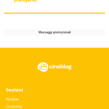
piangere)
Sezioni
Notizie
Curiosità