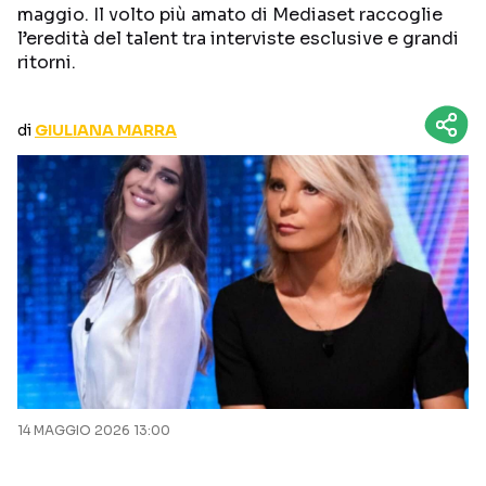
maggio. Il volto più amato di Mediaset raccoglie
CURIOSITÀ
BOX OFFICE
l’eredità del talent tra interviste esclusive e grandi
RECENSIONI
ritorni.
di
GIULIANA MARRA
Seguici sui social
14 MAGGIO 2026 13:00