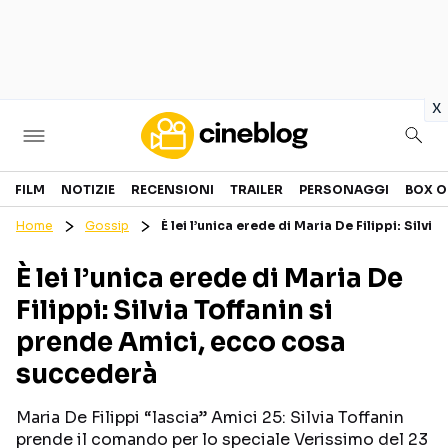
in
x
Cinema
FILM
NOTIZIE
RECENSIONI
TRAILER
PERSONAGGI
BOX O
Home
Gossip
È lei l’unica erede di Maria De Filippi: Silv
FILM
EVENTI
È lei l’unica erede di Maria De
GENERI
CANALI STREAMING
Filippi: Silvia Toffanin si
PERSONAGGI
prende Amici, ecco cosa
succederà
Categorie
Maria De Filippi “lascia” Amici 25: Silvia Toffanin
NOTIZIE
TRAILER
prende il comando per lo speciale Verissimo del 23