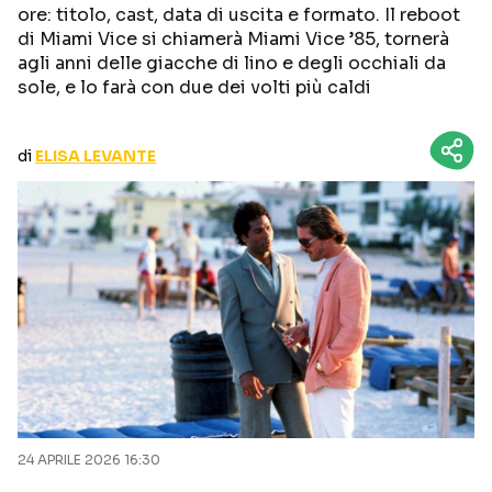
ore: titolo, cast, data di uscita e formato. Il reboot
CURIOSITÀ
BOX OFFICE
di Miami Vice si chiamerà Miami Vice ’85, tornerà
RECENSIONI
agli anni delle giacche di lino e degli occhiali da
sole, e lo farà con due dei volti più caldi
Seguici sui social
di
ELISA LEVANTE
24 APRILE 2026 16:30