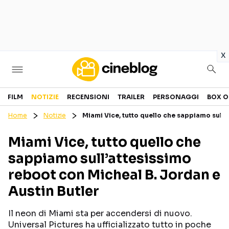
in
x
Cinema
FILM
NOTIZIE
RECENSIONI
TRAILER
PERSONAGGI
BOX O
Home
Notizie
Miami Vice, tutto quello che sappiamo sull’
FILM
EVENTI
Miami Vice, tutto quello che
GENERI
CANALI STREAMING
sappiamo sull’attesissimo
PERSONAGGI
reboot con Micheal B. Jordan e
Austin Butler
Categorie
Il neon di Miami sta per accendersi di nuovo.
NOTIZIE
TRAILER
Universal Pictures ha ufficializzato tutto in poche